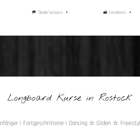
Skate-Lessons
Locations
Longboard Kurse in Rostock
☆
nfänger | Fortgeschrittene | Dancing
Sliden ☆ Freesty