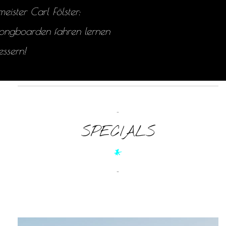
ster Carl Fölster:
Longboarden fahren lernen
essern!
-
SPECIALS
*
-