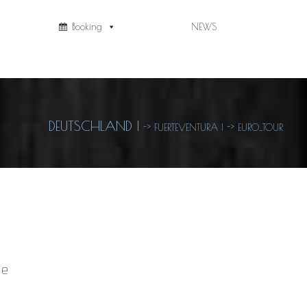
Booking
NEWS
DEUTSCHLAND
|
-> FUERTEVENTURA
|
-> EURO_TOUR
le