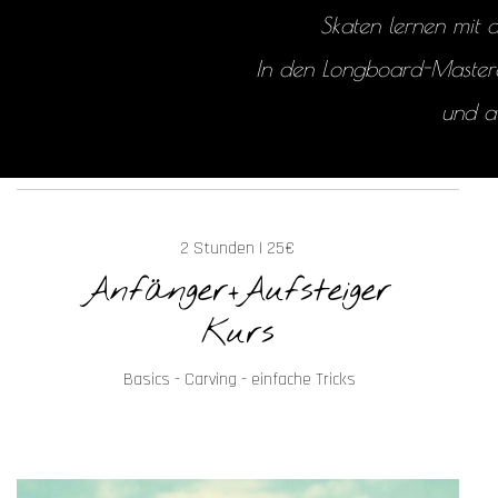
Skaten lernen mit
In den Longboard-Masterc
und al
2 Stunden | 25€
Anfänger+Aufsteiger
Kurs
Basics
-
Carving
-
einfache Tricks