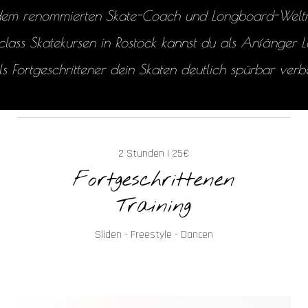
 dem renommierten Skate-Coach und Longboard-Weltmei
lass Skatekursen in Rostock kannst du als Anfänger 
s Fortgeschrittener dein Skaten deutlich spürbar verb
2 Stunden | 25€
Fortgeschrittenen
Training
Sliden
- Freestyle - Dancen