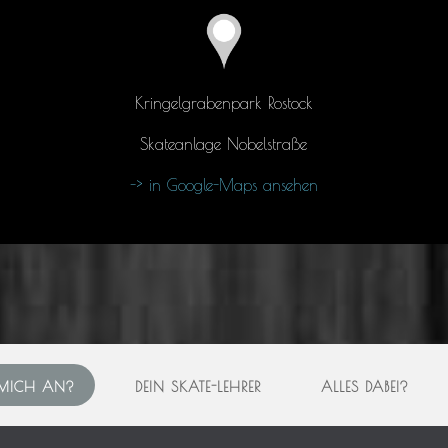
Kringelgrabenpark Rostock
Skateanlage Nobelstraße
-> in Google-Maps ansehen
 MICH AN?
DEIN SKATE-LEHRER
ALLES DABEI?