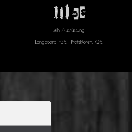
Leih-Ausrüstung:
Longboard: +3€ | Protektoren: +2€